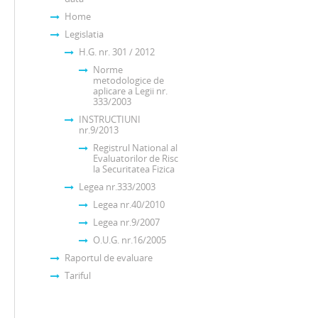
Home
Legislatia
H.G. nr. 301 / 2012
Norme
metodologice de
aplicare a Legii nr.
333/2003
INSTRUCTIUNI
nr.9/2013
Registrul National al
Evaluatorilor de Risc
la Securitatea Fizica
Legea nr.333/2003
Legea nr.40/2010
Legea nr.9/2007
O.U.G. nr.16/2005
Raportul de evaluare
Tariful