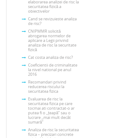
elaborarea analizei de risc la
securitatea fizică a
obiectivelor
Cand se revizuieste analiza
de risc?
CNIPMMR solicită
abrogarea normelor de
aplicare a Legii privind
analiza de risc la securitate
fizică
Cat costa analiza de risc?
Coeficientii de criminalitate
la nivel national pe anul
2016
Recomandari privind
reducerea riscului la
securitatea fizica
Evaluarea de risc la
securitatea fizica pe care
tocmai ati contractat-o ar
putea fi o ,,țeapă” sau o
lucrare ,,mai mult decât
sumară”
Analiza de risc la securitatea
fizica – precizari concrete