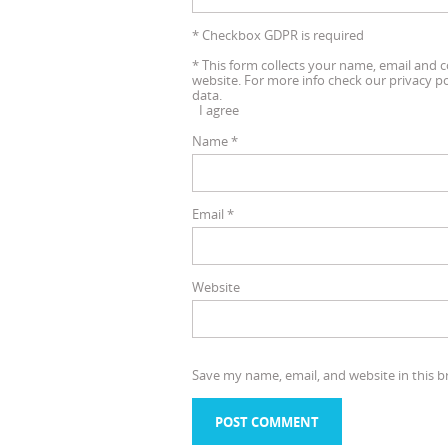
* Checkbox GDPR is required
*
This form collects your name, email and 
website. For more info check our privacy p
data.
I agree
Name
*
Email
*
Website
Save my name, email, and website in this b