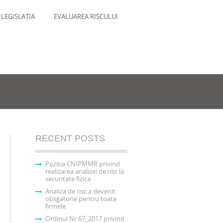
LEGISLATIA
EVALUAREA RISCULUI
RECENT POSTS
Pozitia CNIPMMR privind
realizarea analizei de risc la
securitate fizica
Analiza de risc a devenit
obligatorie pentru toate
firmele
Ordinul Nr.67_2017 privind