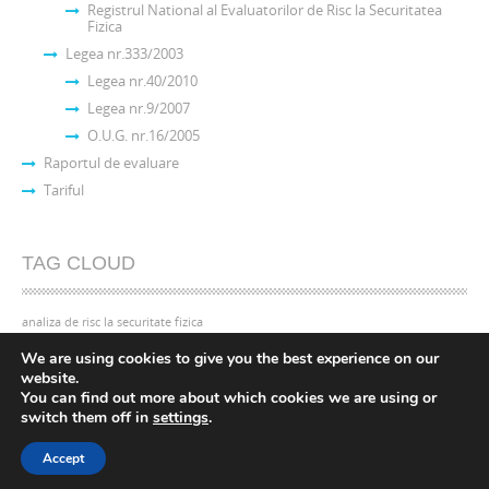
Registrul National al Evaluatorilor de Risc la Securitatea
Fizica
Legea nr.333/2003
Legea nr.40/2010
Legea nr.9/2007
O.U.G. nr.16/2005
Raportul de evaluare
Tariful
TAG CLOUD
analiza de risc la securitate fizica
We are using cookies to give you the best experience on our
website.
You can find out more about which cookies we are using or
switch them off in
settings
.
Accept
Theme created by
PWT
. Powered by
WordPress.org